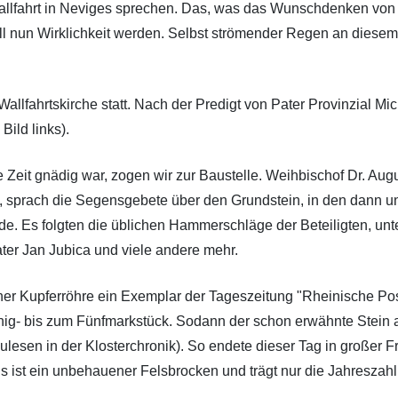
Wallfahrt in Neviges sprechen. Das, was das Wunschdenken von
oll nun Wirklichkeit werden. Selbst strömender Regen an diese
llfahrtskirche statt. Nach der Predigt von Pater Provinzial Mi
ild links).
 Zeit gnädig war, zogen wir zur Baustelle. Weihbischof Dr. Aug
t, sprach die Segensgebete über den Grundstein, in den dann u
. Es folgten die üblichen Hammerschläge der Beteiligten, unt
ater Jan Jubica und viele andere mehr.
ner Kupferröhre ein Exemplar der Tageszeitung "Rheinische Post
ig- bis zum Fünfmarkstück. Sodann der schon erwähnte Stein 
zulesen in der Klosterchronik). So endete dieser Tag in großer F
 ist ein unbehauener Felsbrocken und trägt nur die Jahreszahl