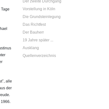
Der zweite Durchgang
Vorstellung in Köln
m Tage
Die Grundsteinlegung
Das Richtfest
chael
Der Bauherr
19 Jahre später ...
Ausklang
ustinus
nter
Quellenverzeichnis
er
", alle
aus der
reude.
 1966.