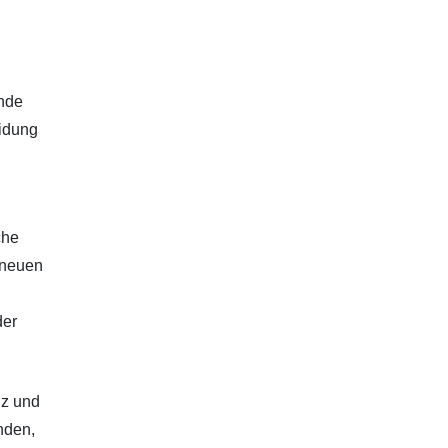
unde
eidung
che
 neuen
der
lz und
nden,