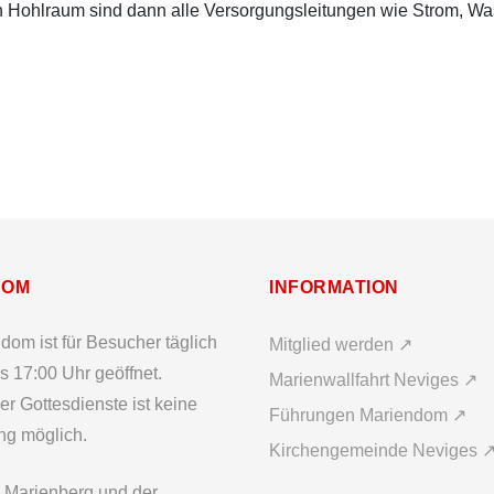
n Hohlraum sind dann alle Versorgungsleitungen wie Strom, Wa
DOM
INFORMATION
dom ist für Besucher täglich
Mitglied werden ↗
s 17:00 Uhr geöffnet.
Marienwallfahrt Neviges ↗
r Gottesdienste ist keine
Führungen Mariendom ↗
ng möglich.
Kirchengemeinde Neviges 
 Marienberg und der