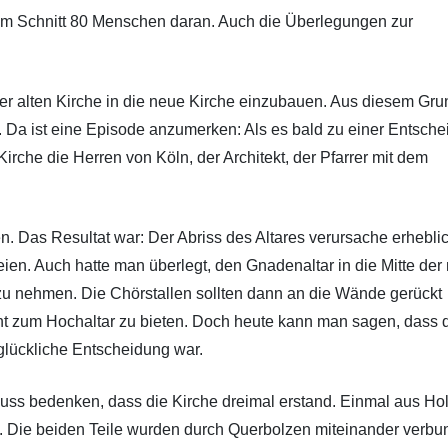
 im Schnitt 80 Menschen daran. Auch die Überlegungen zur
er alten Kirche in die neue Kirche einzubauen. Aus diesem Gr
 Da ist eine Episode anzumerken: Als es bald zu einer Entsch
Kirche die Herren von Köln, der Architekt, der Pfarrer mit dem
en. Das Resultat war: Der Abriss des Altares verursache erhebli
ien. Auch hatte man überlegt, den Gnadenaltar in die Mitte der
zu nehmen. Die Chörstallen sollten dann an die Wände gerückt
cht zum Hochaltar zu bieten. Doch heute kann man sagen, dass 
 glückliche Entscheidung war.
uss bedenken, dass die Kirche dreimal erstand. Einmal aus Ho
. Die beiden Teile wurden durch Querbolzen miteinander verbu